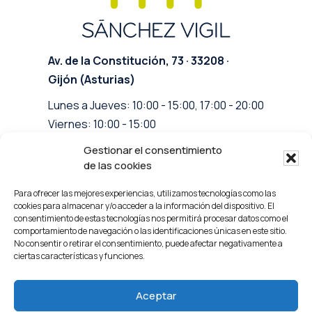
Av. de la Constitución, 73 · 33208 ·
Gijón (Asturias)
Lunes a Jueves: 10:00 - 15:00, 17:00 - 20:00
Viernes: 10:00 - 15:00
Gestionar el consentimiento
info@clinicasanchezvigil.com
de las cookies
Facebook
Para ofrecer las mejores experiencias, utilizamos tecnologías como las
Instagram
cookies para almacenar y/o acceder a la información del dispositivo. El
consentimiento de estas tecnologías nos permitirá procesar datos como el
comportamiento de navegación o las identificaciones únicas en este sitio.
No consentir o retirar el consentimiento, puede afectar negativamente a
ciertas características y funciones.
Aceptar
© 2023 Clínica Sánchez Vigil