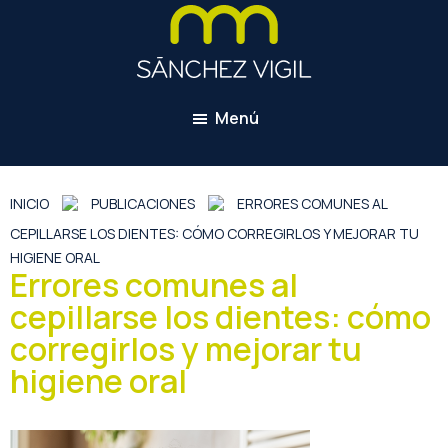
Saltar
Saltar
al
al
contenido
pie
principal
de
Clínica
página
dental
Menú
en
Gijón.
Tratamientos
INICIO
PUBLICACIONES
ERRORES COMUNES AL
de
odontopediatría,
CEPILLARSE LOS DIENTES: CÓMO CORREGIRLOS Y MEJORAR TU
bruxismo,
HIGIENE ORAL
Errores comunes al
implantes
cepillarse los dientes: cómo
dentales,
estética
corregirlos y mejorar tu
dental
higiene oral