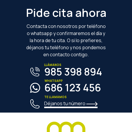
Footer
Pide cita ahora
Contacta con nosotros por teléfono
o whatsapp y confirmaremos el día y
la hora de tu cita. O si lo prefieres,
déjanos tu teléfono y nos pondemos
en contacto contigo.
LLÁMANOS
985 398 894
WHATSAPP
686 123 456
TE LLAMAMOS
Déjanos tu número