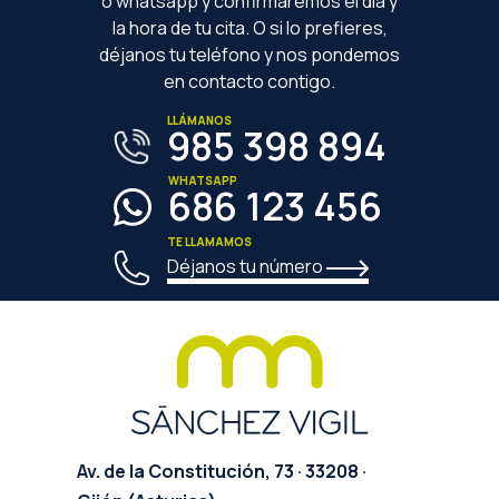
o whatsapp y confirmaremos el día y
la hora de tu cita. O si lo prefieres,
déjanos tu teléfono y nos pondemos
en contacto contigo.
LLÁMANOS
985 398 894
WHATSAPP
686 123 456
TE LLAMAMOS
Déjanos tu número
Av. de la Constitución, 73 · 33208 ·