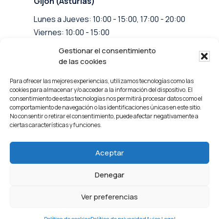
Gijón (Asturias)
Lunes a Jueves: 10:00 - 15:00, 17:00 - 20:00
Viernes: 10:00 - 15:00
Gestionar el consentimiento
info@clinicasanchezvigil.com
de las cookies
Facebook
Para ofrecer las mejores experiencias, utilizamos tecnologías como las
Instagram
cookies para almacenar y/o acceder a la información del dispositivo. El
consentimiento de estas tecnologías nos permitirá procesar datos como el
comportamiento de navegación o las identificaciones únicas en este sitio.
No consentir o retirar el consentimiento, puede afectar negativamente a
ciertas características y funciones.
Aceptar
© 2023 Clínica Sánchez Vigil
Denegar
Aviso Legal
Política de privacidad
Ver preferencias
Política de cookies