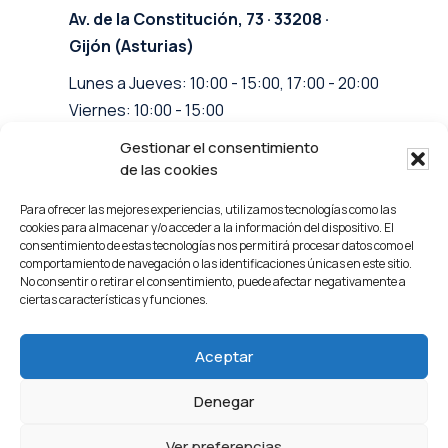
Av. de la Constitución, 73 · 33208 ·
Gijón (Asturias)
Lunes a Jueves: 10:00 - 15:00, 17:00 - 20:00
Viernes: 10:00 - 15:00
Gestionar el consentimiento
info@clinicasanchezvigil.com
de las cookies
Facebook
Para ofrecer las mejores experiencias, utilizamos tecnologías como las
Instagram
cookies para almacenar y/o acceder a la información del dispositivo. El
consentimiento de estas tecnologías nos permitirá procesar datos como el
comportamiento de navegación o las identificaciones únicas en este sitio.
No consentir o retirar el consentimiento, puede afectar negativamente a
ciertas características y funciones.
Aceptar
© 2023 Clínica Sánchez Vigil
Denegar
Aviso Legal
Política de privacidad
Ver preferencias