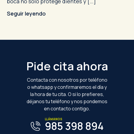
boca no solo protege dientes y […]
Seguir leyendo
Footer
Pide cita ahora
Contacta con nosotros por teléfono
o whatsapp y confirmaremos el día y
la hora de tu cita. O si lo prefieres,
déjanos tu teléfono y nos pondemos
en contacto contigo.
LLÁMANOS
985 398 894