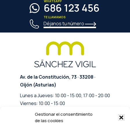
WHATSAPP
686 123 456
TE LLAMAMOS
Déjanos tu número
Av. de la Constitución, 73 · 33208 ·
Gijón (Asturias)
Lunes a Jueves: 10:00 - 15:00, 17:00 - 20:00
Viernes: 10:00 - 15:00
Gestionar el consentimiento
info@clinicasanchezvigil.com
de las cookies